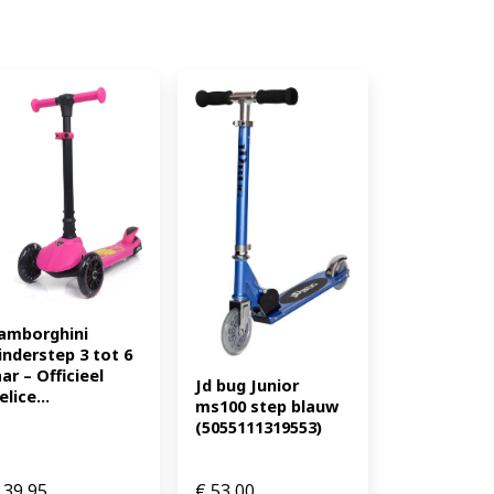
amborghini 
inderstep 3 tot 6 
aar – Officieel 
Jd bug Junior 
elice...
ms100 step blauw 
(5055111319553)
39,95
€
53,00