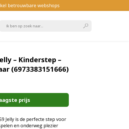
kel betrouwbare webshops
Jelly – Kinderstep –
ar (6973383151666)
aagste prijs
S9 Jelly is de perfecte step voor
spelen en onderweg plezier