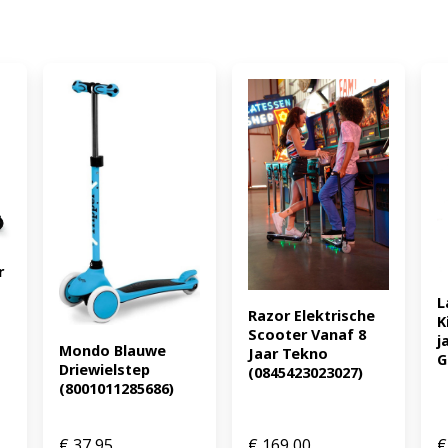
 
L
Razor Elektrische 
K
Scooter Vanaf 8 
j
Mondo Blauwe 
Jaar Tekno 
G
Driewielstep 
(0845423023027)
(8001011285686)
€
37,95
€
169,00
€