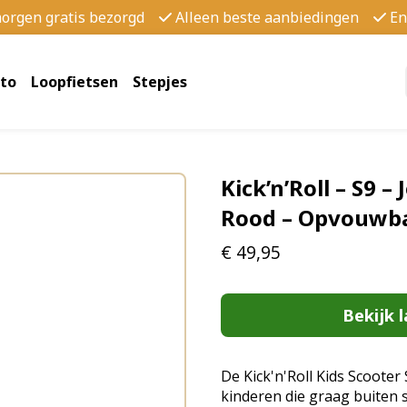
morgen gratis bezorgd
Alleen beste aanbiedingen
En
to
Loopfietsen
Stepjes
Kick’n’Roll – S9 – 
Rood – Opvouwba
€
49,95
Bekijk l
De Kick'n'Roll Kids Scooter 
kinderen die graag buiten 