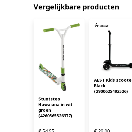
Vergelijkbare producten
AEST Kids scooter
Black 
(2900625492526)
Stuntstep 
Hawaiana in wit 
groen 
(4260565526377)
€
54,95
€
29,00