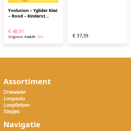
Yvolution – Yglider Kiwi 
– Rood – Kinderst...
€
48,91
€
37,39
Origineel:
€
64,99
-25%
Assortiment
Driewieler
Loopauto
Loopfietsen
Stepjes
Navigatie