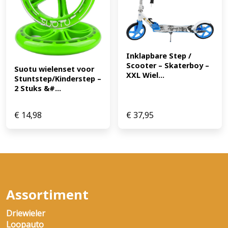
Inklapbare Step / 
Scooter – Skaterboy – 
Suotu wielenset voor 
XXL Wiel...
Stuntstep/Kinderstep – 
2 Stuks &#...
€
14,98
€
37,95
Assortiment
Driewieler
Loopauto