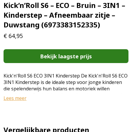
Kick’n’Roll S6 – ECO – Bruin – 3IN1 –
Kinderstep – Afneembaar zitje –
Duwstang (6973383152335)
€
64,95
Bekijk laagste prijs
Kick'n'Roll S6 ECO 3IN1 Kinderstep De Kick'n'Roll S6 ECO
3IN1 Kinderstep is de ideale step voor jonge kinderen
die spelenderwijs hun balans en motoriek willen
ontwikkelen. Dankzij het slimme 3-in-1 ontwerp groeit
Lees meer
de step mee met je kind en kan hij in verschillende
standen gebruikt worden: als loopfiets met zitje, als step
met duwstang en als klassieke kinderstep. Het stabiele
3-wiel ontwerp zorgt voor extra balans en veiligheid,
waardoor de step perfect is voor beginners. De stevige
Vergelijkbare producten