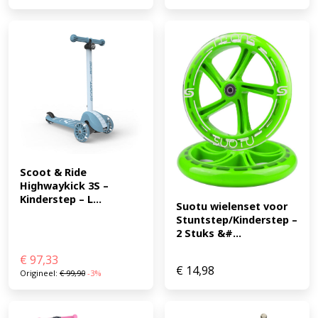
6973383152335)
Scoot & Ride 
Highwaykick 3S – 
Kinderstep – L...
Suotu wielenset voor 
Stuntstep/Kinderstep – 
2 Stuks &#...
€
97,33
€
14,98
Origineel:
€
99,90
-3%