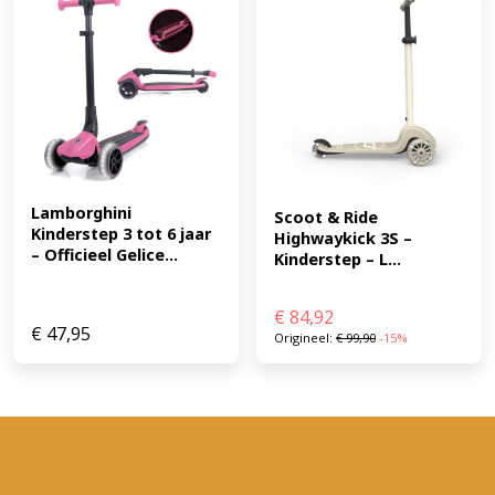
Lamborghini 
Scoot & Ride 
Kinderstep 3 tot 6 jaar 
Highwaykick 3S – 
– Officieel Gelice...
Kinderstep – L...
€
84,92
€
47,95
Origineel:
€
99,90
-15%