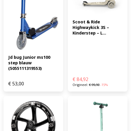
Aluminium met 2 bouten Handgrepen: TPR Maximale
belasting: 100 kg Veiligheid De Kick'n'Roll A2-180
voldoet aan de Europese veiligheidsnorm EN14619 Class
A. Geschikt voor kinderen tieners dagelijks gebruik
Scoot & Ride 
school en vrije tijd recreatief steppen (EAN:
Highwaykick 3S – 
Kinderstep – L...
6973383151086)
Jd bug Junior ms100 
step blauw 
(5055111319553)
€
84,92
€
53,00
Origineel:
€
99,90
-15%