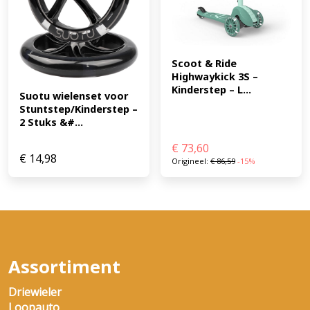
Scoot & Ride 
Highwaykick 3S – 
Kinderstep – L...
Suotu wielenset voor 
Stuntstep/Kinderstep – 
2 Stuks &#...
€
73,60
€
14,98
Origineel:
€
86,59
-15%
Assortiment
Driewieler
Loopauto