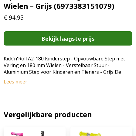
Wielen – Grijs (6973383151079)
€
94,95
Bekijk laagste prijs
Kick'n'Roll A2-180 Kinderstep - Opvouwbare Step met
Vering en 180 mm Wielen - Verstelbaar Stuur -
Aluminium Step voor Kinderen en Tieners - Grijs De
Kick'n'Roll A2-180 step is een stevige en comfortabele
Lees meer
kinderstep voor tieners en oudere kinderen. Dankzij de
grote 180 mm PU wielen, het sterke aluminium frame en
de geïntegreerde vering biedt deze step een stabiele en
soepele rijervaring op verschillende ondergronden. Het
verstelbare stuur (81-100 cm) zorgt ervoor dat de step
Vergelijkbare producten
meegroeit met de gebruiker, terwijl het ruime
aluminium deck extra stabiliteit biedt tijdens het rijden.
Door het opvouwbare ontwerp is de step eenvoudig