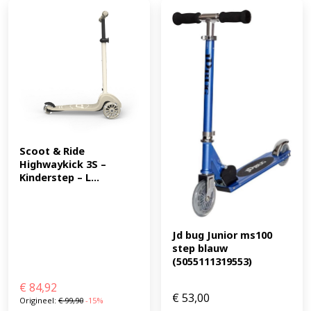
Scoot & Ride 
Highwaykick 3S – 
Kinderstep – L...
Jd bug Junior ms100 
step blauw 
(5055111319553)
€
84,92
€
53,00
Origineel:
€
99,90
-15%