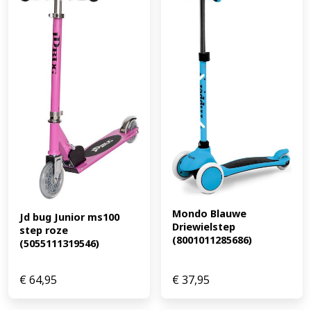
mm) Stuurhoogte: Verstelbaar 81 - 100 cm Wielen: PU
180 mm voor en achter Lagers: ABEC-7 staal Voorvork:
Staal Rem: Stalen achterrem Lower clamp: Aluminium
met 2 bouten Handgrepen: TPR Maximale belasting: 100
kg Veiligheid De Kick'n'Roll A2-180 voldoet aan de
Europese veiligheidsnorm EN14619 Class A. Geschikt
voor kinderen tieners dagelijks gebruik school en vrije
tijd recreatief steppen (EAN: 6973383151079)
Mondo Blauwe 
Jd bug Junior ms100 
Driewielstep 
step roze 
(8001011285686)
(5055111319546)
€
64,95
€
37,95