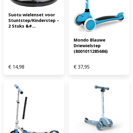
Suotu wielenset voor 
Stuntstep/Kinderstep – 
2 Stuks &#...
Mondo Blauwe 
Driewielstep 
(8001011285686)
€
14,98
€
37,95