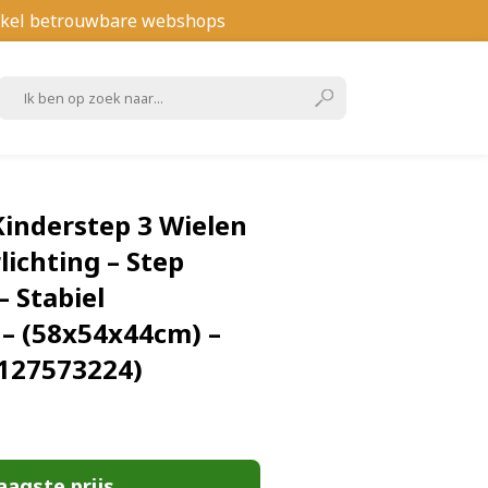
kel betrouwbare webshops
 Kinderstep 3 Wielen
lichting – Step
– Stabiel
– (58x54x44cm) –
127573224)
aagste prijs