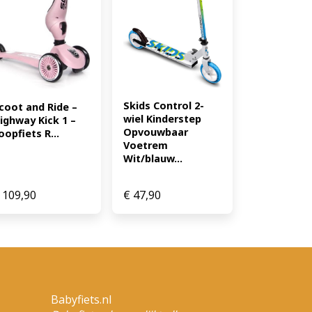
g om dagelijks gebruik te
nderen tot 50 kg. Ideaal cadeau
uleert beweging en buitenspel
ische vaardigheden en balans
bevordert gezonde
edt urenlang speelplezier. Met
ect voor gezinnen met meerdere
Skids Control 2-
coot and Ride – 
3224)
wiel Kinderstep 
ighway Kick 1 – 
Opvouwbaar 
oopfiets R...
Voetrem 
Wit/blauw...
109,90
€
47,90
Babyfiets.nl