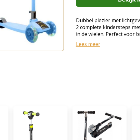
Dubbel plezier met lichtge
2 complete kindersteps met
in de wielen. Perfect voor b
samen willen steppen. Het 
Lees meer
ervoor dat kinderen vanaf 3
kunnen rijden. LED-verlicht
lichten automatisch op tijd
magische lichtshow. Geen b
lampjes worden aangedrev
van de wielen. Kinderen zij
schemering en het steppen 
veilig voor beginners Het 
één achterwiel biedt maximal
kinderen die leren steppen
ontwikkelen. Het brede de
comfortabel te staan. Rob
hoogwaardig aluminium en 
om jarenlang mee te gaan. 