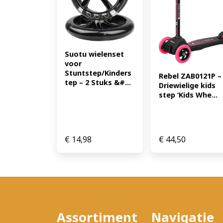
Suotu wielenset 
voor 
Stuntstep/Kinders
Rebel ZAB0121P – 
tep – 2 Stuks &#...
Driewielige kids 
step ‘Kids Whe...
€
14,98
€
44,50
Assortiment
Navigatie