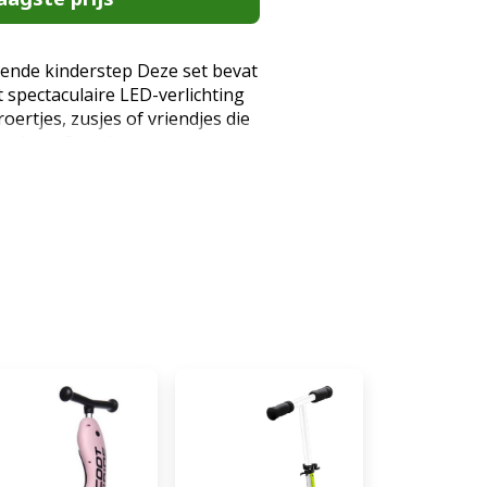
vende kinderstep Deze set bevat
 spectaculaire LED-verlichting
roertjes, zusjes of vriendjes die
stabiele 3-wielen ontwerp zorgt
 jaar veilig en zelfverzekerd
ing voor extra plezier De wielen
ens het rijden en creëren een
atterijen nodig - de LED-
en door de draaiende beweging
n goed zichtbaar in de
wordt nog leuker. Stabiel en
ontwerp met twee voorwielen en
e stabiliteit. Perfect voor
 en hun balans nog
ck geeft voldoende ruimte om
uuste constructie Gemaakt van
stevig kunststof, ontworpen
De step is licht genoeg om mee