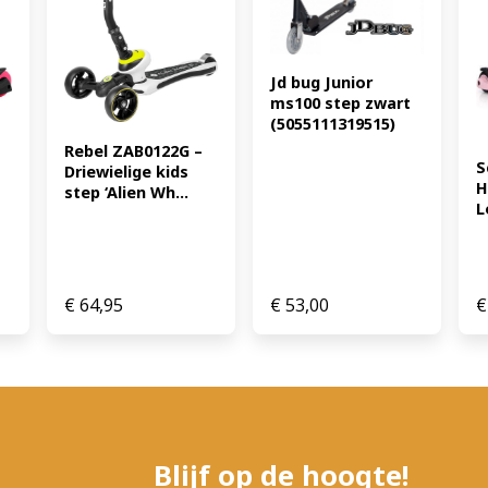
te nemen, maar sterk genoe
doorstaan. Geschikt voor ki
voor actieve kinderen Stim
Jd bug Junior 
terwijl kinderen hun motor
ms100 step zwart 
ontwikkelen. Het steppen 
(5055111319515)
lichaamsontwikkeling en bi
Rebel ZAB0122G – 
2 steps in één pakket perf
S
Driewielige kids 
kinderen. (EAN: 383112757
H
step ‘Alien Wh...
L
€
64,95
€
53,00
€
Blijf op de hoogte!