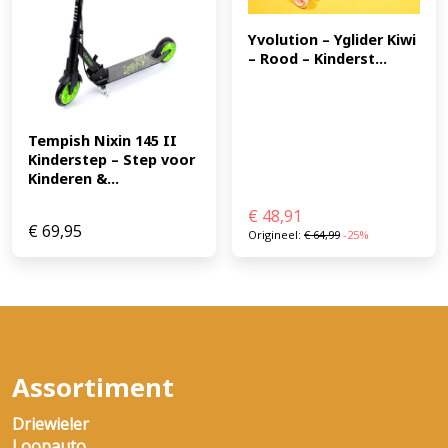
Yvolution – Yglider Kiwi 
– Rood – Kinderst...
Tempish Nixin 145 II 
Kinderstep – Step voor 
Kinderen &...
€
48,91
€
69,95
Origineel:
€
64,99
-25%
Assortiment
Driewieler
Loopauto