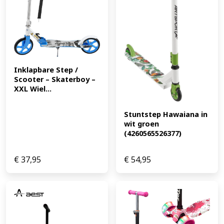
Boardbreedte: ca. 90 mm Boardlengte: ca: 440 mm - Max.
toelaatbaar gewicht: 50 kg - Metalen balhoofd met
kogellagers - Traprem op het achterwiel - In elke
hoogte verstelbaar stuur max. 84,5 cm (EAN:
5055111319560)
Inklapbare Step / 
Scooter – Skaterboy – 
XXL Wiel...
Stuntstep Hawaiana in 
wit groen 
(4260565526377)
€
37,95
€
54,95