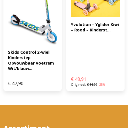
Yvolution – Yglider Kiwi 
– Rood – Kinderst...
Skids Control 2-wiel 
Kinderstep 
Opvouwbaar Voetrem 
Wit/blauw...
€
48,91
€
47,90
Origineel:
€
64,99
-25%