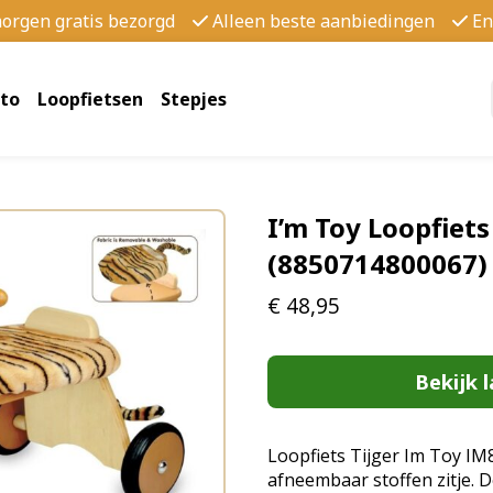
morgen gratis bezorgd
Alleen beste aanbiedingen
En
to
Loopfietsen
Stepjes
I’m Toy Loopfiets
(8850714800067)
€
48,95
Bekijk l
Loopfiets Tijger Im Toy IM8
afneembaar stoffen zitje. D