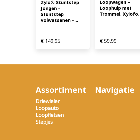
Loopwagen – 
Zylo® Stuntstep 
Loophulp met 
Jongen – 
Trommel, Xylofo..
Stuntstep 
Volwassenen –...
€
149,95
€
59,99
Assortiment
Navigatie
Driewieler
Loopauto
Loopfietsen
Stepjes