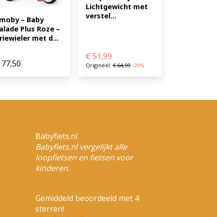
Lichtgewicht met 
verstel...
moby – Baby 
alade Plus Roze – 
riewieler met d...
€
51,99
77,50
Origineel:
€
64,99
-20%
Babyfiets.nl
Babyfiets.nl vergelijkt alle
loopfietsen en fietsen voor
kinderen.
Gemiddeld beoordeeld met 4
sterren!