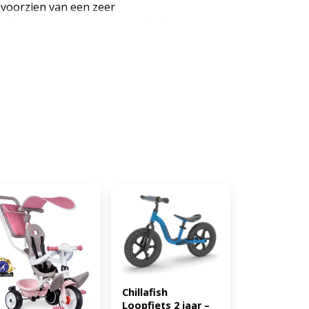
 voorzien van een zeer
oopfiets voor hummeltjes vanaf 19
te gebruiken als
n lopen. Kinderen vinden het
te instantie achter het fietsje te
AN: 8850714800067)
Chillafish 
Loopfiets 2 jaar – 