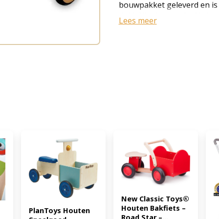
bouwpakket geleverd en is
duidelijke instructie. Als l
Lees meer
maanden, maar vooraf ook 
ondersteuning bij het lere
namelijk heerlijk om in eers
lopen. Hoogte is 27 cm. (E
New Classic Toys® 
Houten Bakfiets – 
PlanToys Houten 
Road Star –...