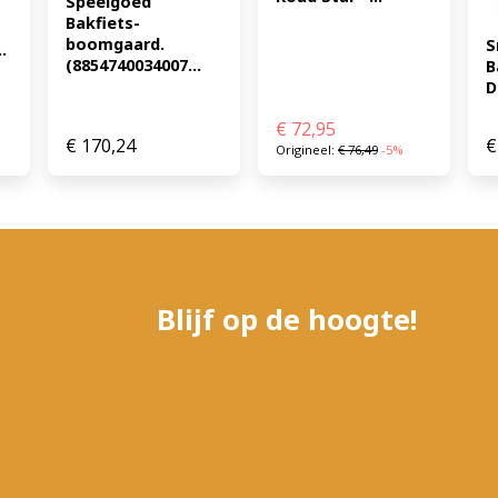
Speelgoed 
Bakfiets-
boomgaard. 
S
.
(8854740034007...
B
D
€
72,95
€
170,24
€
Origineel:
€
76,49
-5%
Blijf op de hoogte!