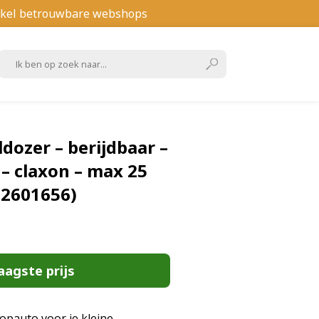
kel betrouwbare webshops
ldozer – berijdbaar –
– claxon – max 25
72601656)
aagste prijs
opauto voor je kleine