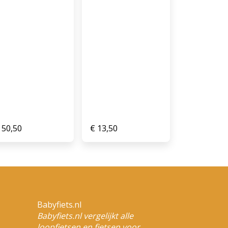
50,50
€
13,50
Babyfiets.nl
Babyfiets.nl vergelijkt alle
loopfietsen en fietsen voor