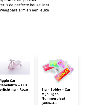
er is de perfecte keuze! Met
eweegbare arm en een leuke
n echte bouwvakker voelen. Deze
oor kinderen tot 25 kg. Laat je
 in stijl met de Ilso Bulldozer!
innen als buiten gebruikt
duurzaam genoeg om zowel in de
e worden gebruikt. (EAN:
iggle Car 
iebelauto – LED 
Big – Bobby – Car 
erlichting – Roze 
Mijn Eigen 
...
Nummerplaat 
(400494...