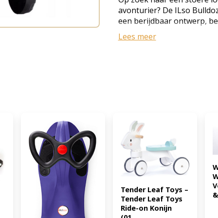
avonturier? De ILso Bulldoz
een berijdbaar ontwerp, b
claxon, zal je kind zich ee
Lees meer
gele bulldozer is geschikt v
kleintje de wereld ontdekken
Deze bulldozer kan zowel b
worden. Het is stevig en 
woonkamer als in de tuin t
8720872601656)
W
W
V
Tender Leaf Toys – 
&
Tender Leaf Toys 
Ride-on Konijn 
(01...