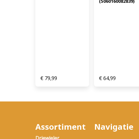
(5060160082839)
€
79,99
€
64,99
Assortiment
Navigatie
Driewieler