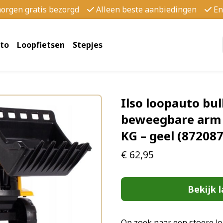
morgen gratis bezorgd
Alleen beste aanbiedingen
En
to
Loopfietsen
Stepjes
Ilso loopauto bul
beweegbare arm 
KG – geel (87208
€
62,95
Bekijk l
Op zoek naar een stoere lo