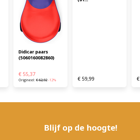
Didicar paars 
(5060160082860)
€
55,37
€
59,99
€
Origineel:
€
62,92
-12%
Blijf op de hoogte!