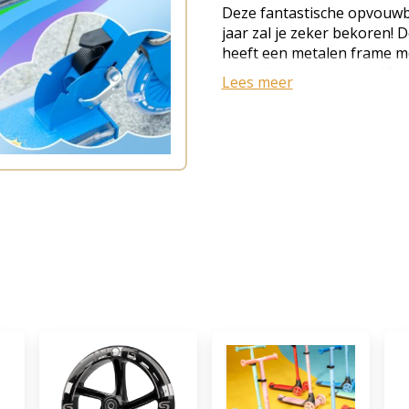
Deze fantastische opvouwb
jaar zal je zeker bekoren!
heeft een metalen frame me
verstelbaar stuur (van 63 to
Lees meer
een antislip voetensteun, l
zodat je je gemakkelijk en 
plezier kunt beleven. ● 2-w
4 standen in hoogte verstel
voetensteun met achterfric
veiligheid ● Stuur met ant
uitstekende besturing ● 2-
vervaardigd uit metaal, EVA
stevig, voor een lange lev
veelzijdig: compact en op
transport en opslag ● 2 kn
betere grip, wendbaarheid
in de weg ● Vereist twee AA
● Gebruik met veiligheidsu
weg en onder toezicht van 
Materialen: Metaal, PP, PVC