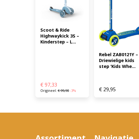
Scoot & Ride 
Highwaykick 3S – 
Kinderstep – L...
Rebel ZAB0121Y – 
Driewielige kids 
step ‘Kids Whe...
€
97,33
€
29,95
Origineel:
€
99,90
-3%
Assortiment
Navigatie