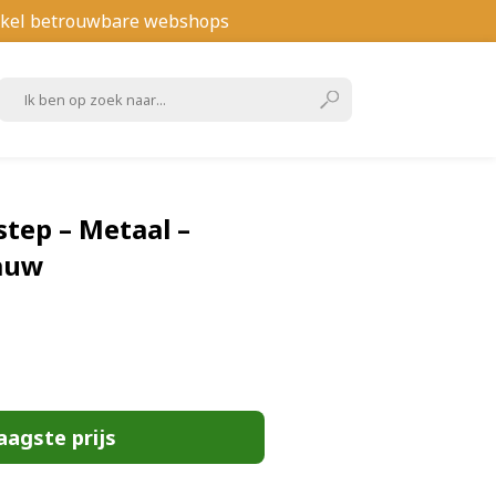
kel betrouwbare webshops
ep – Metaal –
auw
aagste prijs