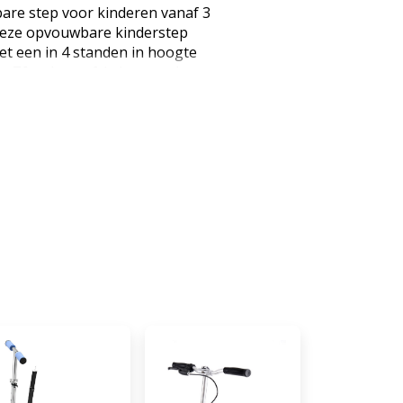
are step voor kinderen vanaf 3
 Deze opvouwbare kinderstep
t een in 4 standen in hoogte
t 76 cm), een frictierem achter,
ed-verlichte wielen en muziek,
veilig kunt verplaatsen en
ielige step uitgerust met een in
baar stuur ● Brede, antislip
tierem voor extra comfort en
islip schuimgrepen voor
wielige step ontworpen en
 en PU: lichtgewicht maar
ensduur ● Zeer praktisch en
vouwbaar voor eenvoudig
ipperende LED PU-wielen:
 en absorptie van oneffenheden
A-batterijen (niet inbegrepen)
itrusting buiten de openbare
volwassenen Kleur: Blauw ●
, PU ● Totale afmetingen: 67L x