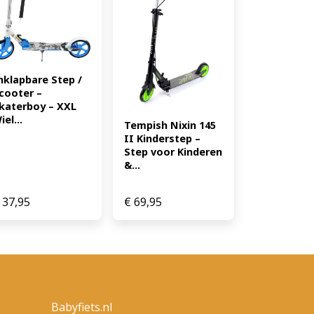
fmetingen opgevouwen: 60L x
platform: 36L x 10B cm ●
len leeftijd: 3-7 jaar.
+ jaar ● Maximaal aanbevolen
eringen: EN 71-1-2-3, EN 62115 ●
nklapbare Step / 
nderstep ● 1 x Montage-
cooter – 
14056)
katerboy – XXL 
iel...
Tempish Nixin 145 
II Kinderstep – 
Step voor Kinderen 
&...
37,95
€
69,95
Babyfiets.nl