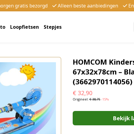
morgen gratis bezorgd
Alleen beste aanbiedingen
En
to
Loopfietsen
Stepjes
HOMCOM Kinderst
67x32x78cm – Bl
(3662970114056)
€
32,90
Origineel:
€
38,75
-15%
Bekijk l