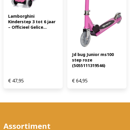
Lamborghini 
Kinderstep 3 tot 6 jaar 
– Officieel Gelice...
Jd bug Junior ms100 
step roze 
(5055111319546)
€
47,95
€
64,95
Assortiment