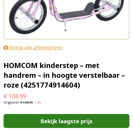
Bekijk alle afbeeldingen
HOMCOM kinderstep – met
handrem – in hoogte verstelbaar –
roze (4251774914604)
€
108,99
Origineel:
€
124,90
-13%
Bekijk laagste prijs