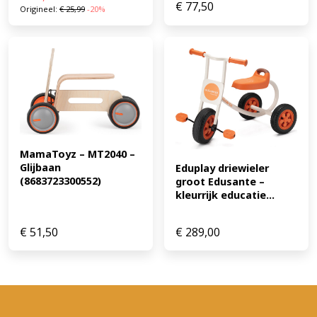
€
77,50
Origineel:
€
25,99
-20%
MamaToyz – MT2040 – 
Glijbaan 
Eduplay driewieler 
(8683723300552)
groot Edusante – 
kleurrijk educatie...
€
51,50
€
289,00