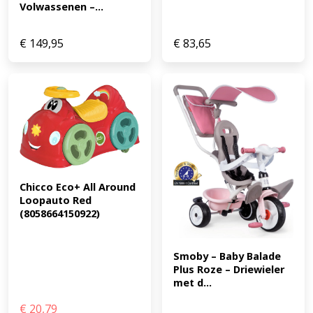
Volwassenen –...
€
149,95
€
83,65
Chicco Eco+ All Around 
Loopauto Red 
(8058664150922)
Smoby – Baby Balade 
Plus Roze – Driewieler 
met d...
€
20,79