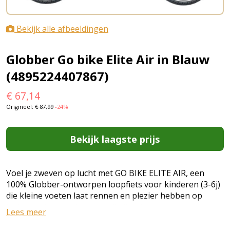
Bekijk alle afbeeldingen
Globber Go bike Elite Air in Blauw
(4895224407867)
€
67,14
Origineel:
€
87,99
-24%
Bekijk laagste prijs
Voel je zweven op lucht met GO BIKE ELITE AIR, een
100% Globber-ontworpen loopfiets voor kinderen (3-6j)
die kleine voeten laat rennen en plezier hebben op
luchtgevulde banden om coördinatie, sturen en
Lees meer
motoriek op te bouwen. GO BIKE ELITE AIR is innovatief
ontworpen met een robuust, tweekleurig composiet