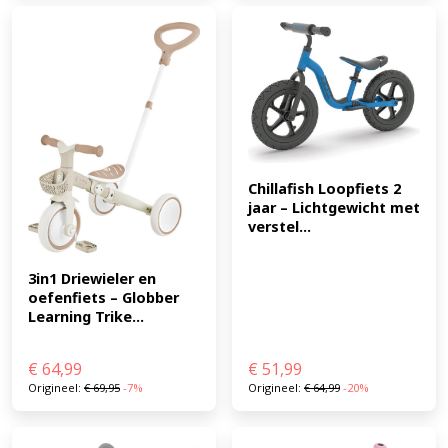
Chillafish Loopfiets 2 
jaar – Lichtgewicht met 
verstel...
3in1 Driewieler en 
oefenfiets – Globber 
Learning Trike...
€
64,99
€
51,99
Origineel:
€
69,95
-7%
Origineel:
€
64,99
-20%