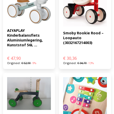
AIYAPLAY 
Smoby Rookie Rood – 
Kinderbalansfiets 
Loopauto 
Aluminiumlegering, 
(3032167214003)
Kunststof 56L ...
€
47,90
€
30,36
Origineel:
€
52,90
-9%
Origineel:
€
34,70
-13%