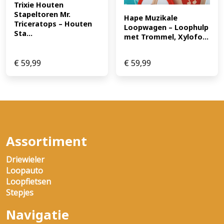
Trixie Houten 
Stapeltoren Mr. 
Hape Muzikale 
Triceratops – Houten 
Loopwagen – Loophulp 
Sta...
met Trommel, Xylofo...
€
59,99
€
59,99
Assortiment
Driewieler
Loopauto
Loopfietsen
Stepjes
Navigatie