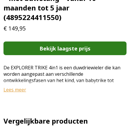
maanden tot 5 jaar
(4895224411550)
€
149,95
Bekijk laagste prijs
De EXPLORER TRIKE 4in1 is een duwdriewieler die kan
worden aangepast aan verschillende
ontwikkelingsfasen van het kind, van babytrike tot
loopfiets. Het heeft een gereedschapsloos ontwerp,
Lees meer
verstelbare handgrepen en zadel, en is winnaar van 11
prijzen. De EXPLORER TRIKE 4in1 is een veelzijdige
driewieler en loopfiets voor kinderen van 10 maanden
tot 5 jaar. Het product heeft vier verschillende modi: een
babydriewieler, begeleide driewieler, trainingstriewieler
Vergelijkbare producten
en loopfiets. Het unieke gereedschapsloze ontwerp