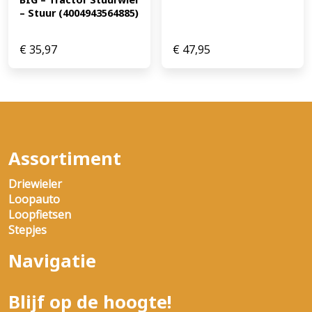
– Stuur (4004943564885)
€
35,97
€
47,95
Assortiment
Driewieler
Loopauto
Loopfietsen
Stepjes
Navigatie
Blijf op de hoogte!