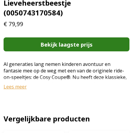
Lieveheerstbeestje
(0050743170584)
€
79,99
Bekijk laagste prijs
Al generaties lang nemen kinderen avontuur en
fantasie mee op de weg met een van de originele ride-
on-speeltjes: de Cosy Coupe®. Nu heeft deze klassieke,
door kinderen aangedreven auto een geheel nieuwe
Lees meer
ladybird-look, compleet met stippen en antennes. Maak
een ritje op onze Cozy Coupe Ladybird! Verwijderbare
vloer en handgreep aan de achterkant voor door ouders
gecontroleerde duwritten Ontworpen met een hoge zit
Achter en opbergruimte achter Bevat speciale functies
Vergelijkbare producten
zoals een ""contactslot"" en een open-en-dicht
benzinedop Gezellig rollen op robuuste, duurzame