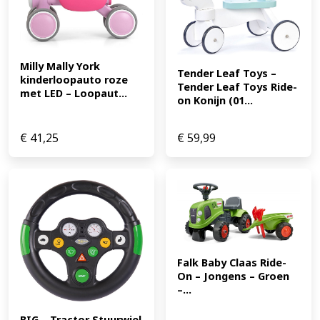
Milly Mally York 
Tender Leaf Toys – 
kinderloopauto roze 
Tender Leaf Toys Ride-
met LED – Loopaut...
on Konijn (01...
€
41,25
€
59,99
Falk Baby Claas Ride-
On – Jongens – Groen 
–...
BIG – Tractor Stuurwiel 