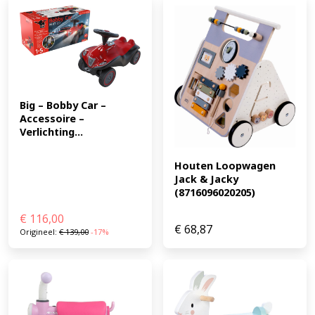
banden Voorwielen draaien 360° Echt werkende hoorn
(EAN: 0050743170584)
Big – Bobby Car – 
Accessoire – 
Verlichting...
Houten Loopwagen 
Jack & Jacky 
(8716096020205)
€
116,00
€
68,87
Origineel:
€
139,00
-17%