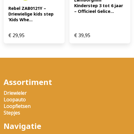
Kinderstep 3 tot 6 jaar 
Rebel ZAB0121Y – 
– Officieel Gelice...
Driewielige kids step 
‘Kids Whe...
€
29,95
€
39,95
Assortiment
Driewieler
Loopauto
Loopfietsen
Stepjes
Navigatie