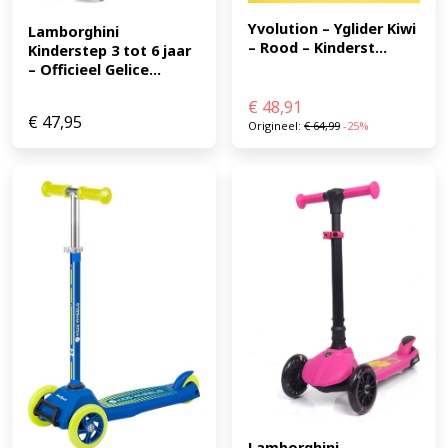
(65 / 70 / 75 cm) Rem: Achterrem Materiaal: Aluminium
Yvolution – Yglider Kiwi 
Lamborghini 
en hoogwaardig kunststof Gebruik: Binnen en buiten
– Rood – Kinderst...
Kinderstep 3 tot 6 jaar 
(EAN: 8721398022970)
– Officieel Gelice...
€
48,91
€
47,95
Origineel:
€
64,99
-25%
Lamborghini 