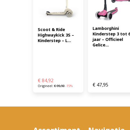
Lamborghini 
Scoot & Ride 
Kinderstep 3 tot 6
Highwaykick 3S – 
jaar – Officieel 
Kinderstep – L...
Gelice...
€
84,92
€
47,95
Origineel:
€
99,90
-15%