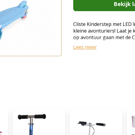
Bekijk l
Cliste Kinderstep met LED 
kleine avonturiers! Laat je k
op avontuur gaan met de Cl
wielen. Deze premium 3-wiel
Lees meer
ontworpen voor kinderen va
veiligheid, comfort en speel
Dankzij het innovatieve Le
kinderen op een natuurlijk
lichaamsgewicht te verplaat
ontwikkeling van balans, m
kleurrijke LED-verlichte w
extra plezier tijdens ieder
Cliste Kinderstep? Innovati
Kinderen sturen intuïtief do
leunen. Hierdoor ontwikkel
en coördinatie. Extra stabie
voorzijde met twee grote v