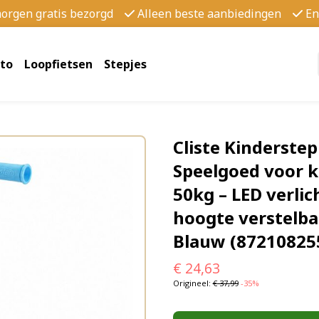
morgen gratis bezorgd
Alleen beste aanbiedingen
En
to
Loopfietsen
Stepjes
Cliste Kinderstep
Speelgoed voor k
50kg – LED verlic
hoogte verstelba
Blauw (87210825
€
24,63
Origineel:
€
37,99
-35%