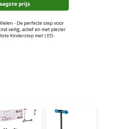
aagste prijs
Wielen - De perfecte step voor
ind veilig, actief en met plezier
iste Kinderstep met LED-
 kinderstep is speciaal
n 2 tot 6 jaar en combineert
plezier in één stijlvol ontwerp
an-to-Steer systeem leren
e manier sturen door hun
sen. Dit stimuleert de
otoriek en zelfvertrouwen. De
ielen zorgen bovendien voor
e rit. Waarom kiezen voor de
eve Lean-to-Steer technologie:
or naar links of rechts te
en ze spelenderwijs hun balans
le 3-wiel constructie: De brede
oorwielen biedt maximale