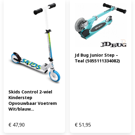
verbeteren. (EAN: 8721475063926)
Jd Bug Junior Step – 
Teal (5055111334082)
Skids Control 2-wiel 
Kinderstep 
Opvouwbaar Voetrem 
Wit/blauw...
€
47,90
€
51,95