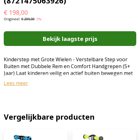
(8721475063926)
€
198,00
Origineel:
€
209,00
-5%
Bekijk laagste prijs
Kinderstep met Grote Wielen - Verstelbare Step voor
Buiten met Dubbele Rem en Comfort Handgrepen (5+
Jaar) Laat kinderen veilig en actief buiten bewegen met
deze stevige kinderstep met grote wielen. Ideaal om
Lees meer
balans, coördinatie en motorische vaardigheden te
ontwikkelen terwijl kinderen genieten van een soepele
en stabiele rit. Voordelen: Dubbel remsysteem: Voor en
achter rem voor extra controle en veiligheid tijdens het
rijden. Grote luchtbanden: Zorgen voor een
Vergelijkbare producten
comfortabele en stabiele rijervaring op verschillende
ondergronden. Verstelbaar stuur: Groeit mee met je
kind voor langdurig gebruik. Antislip handgrepen: