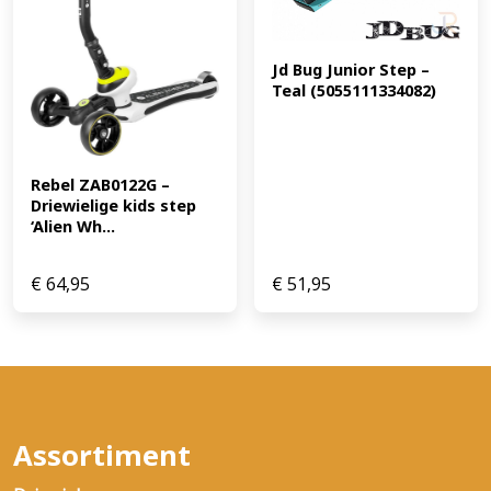
Jd Bug Junior Step – 
Teal (5055111334082)
Rebel ZAB0122G – 
Driewielige kids step 
‘Alien Wh...
€
64,95
€
51,95
Assortiment