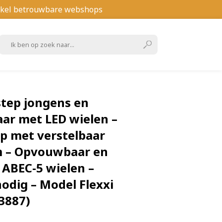
kel betrouwbare webshops
step jongens en
aar met LED wielen –
ep met verstelbaar
m – Opvouwbaar en
 ABEC-5 wielen –
odig – Model Flexxi
3887)