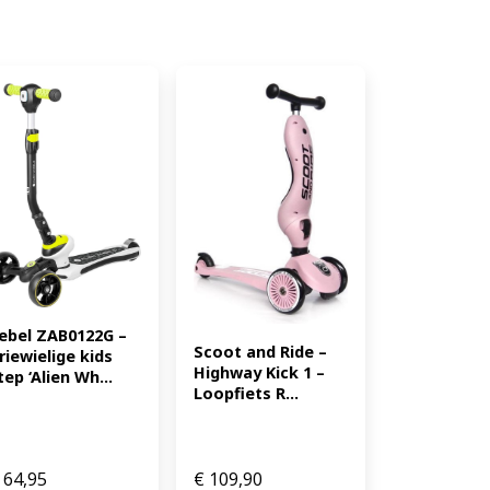
k. SOEPEL RIJDEN + LED ZONDER
 Dankzij hoogwaardige ABEC-5-
het stuur heeft comfortabele
s werken zonder batterijen en
rijden. Het deck is licht maar
0 kg. Geschikt voor zowel step
(EAN: 5425029653887)
ebel ZAB0122G – 
Scoot and Ride – 
riewielige kids 
Highway Kick 1 – 
tep ‘Alien Wh...
Loopfiets R...
64,95
€
109,90