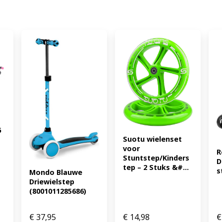
houding en langer gebrui
BATTERIJEN (TOT 50 KG) -
wielen rol je supervlot en 
handgrepen. De LED-lampje
worden aangedreven door te 
stevig, voor kinderen tot 5
meisjes als step jongens. 
 
Suotu wielenset 
voor 
R
Stuntstep/Kinders
D
tep – 2 Stuks &#...
s
Mondo Blauwe 
Driewielstep 
(8001011285686)
€
37,95
€
14,98
€