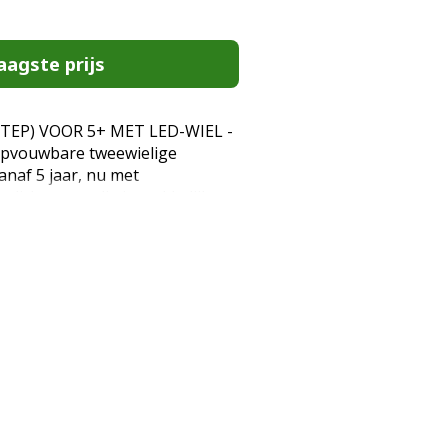
aagste prijs
TEP) VOOR 5+ MET LED-WIEL -
 opvouwbare tweewielige
anaf 5 jaar, nu met
en lichte step die je makkelijk
oe rijdt. IN EEN HANDOMDRAAI
EEDSCHAP) - Het stuur kan
n handomdraai worden
 Glow makkelijk meeneemt naar
. Gewoon ontgrendelen en
 het. TWIN-TIP DECK +
 De step heeft een
et geïntegreerde voetrem voor
ERSTELBAAR STUUR (67-77 CM) -
r kleine kinderen en grote
7 cm tot 77 cm voor een fijne