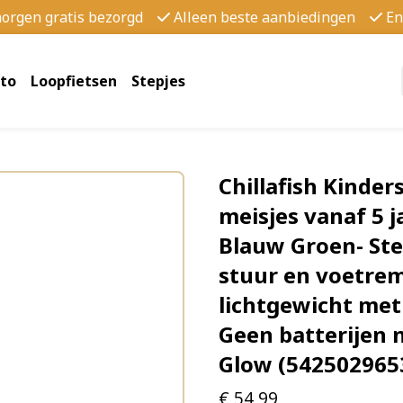
morgen gratis bezorgd
Alleen beste aanbiedingen
En
to
Loopfietsen
Stepjes
Chillafish Kinder
meisjes vanaf 5 j
Blauw Groen - St
stuur en voetre
lichtgewicht met
Geen batterijen n
Glow (542502965
€
54,99