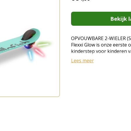
Bekijk l
OPVOUWBARE 2-WIELER (S
Flexxi Glow is onze eerste
kinderstep voor kinderen v
ledverlichting in het wiel. E
Lees meer
meeneemt en overal naart
OPVOUWBAAR (ZONDER GER
zonder gereedschap in ee
ingeklapt, zodat je Flexxi
vrienden of naar het park
inklappen, zo eenvoudig is
GEÏNTEGREERDE VOETREM -
kenmerkend twintip-deck m
vlot en veilig stoppen. V
Pas de stuurhoogte aan voo
vrienden: verstelbaar van 6