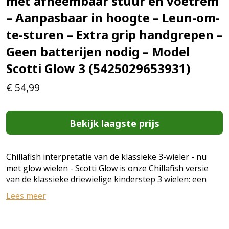
met afneembaar stuur en voetrem
– Aanpasbaar in hoogte – Leun-om-
te-sturen – Extra grip handgrepen –
Geen batterijen nodig – Model
Scotti Glow 3 (5425029653931)
€
54,99
Bekijk laagste prijs
Chillafish interpretatie van de klassieke 3-wieler - nu
met glow wielen - Scotti Glow is onze Chillafish versie
van de klassieke driewielige kinderstep 3 wielen: een
moderne, stijlvolle heruitvinding van de lean-to-steer
Lees meer
step die simpel, mooi en vooral heel leuk rijdt.
Aanbevolen leeftijd: 3+. Lichtgewicht + makkelijk mee te
nemen - Dankzij het lichte ontwerp neem je Scotti Glow