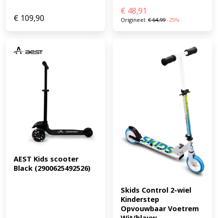
€
48,91
€
109,90
Origineel:
€
64,99
-25%
AEST Kids scooter 
Black (2900625492526)
Skids Control 2-wiel 
Kinderstep 
Opvouwbaar Voetrem 
Wit/blauw...