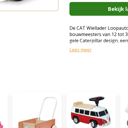
Bekijk l
De CAT Wiellader Loopauto
bouwmeesters van 12 tot 3
gele Caterpillar design, ee
aan de voorzijde en een cla
Lees meer
loopauto; het is een eigen w
Waar andere aanbieders e
verkopen, kies je bij VROO
gelicentieerd model met op
kantelbeveiliging. Robuust, 
zware werk op de speelgoe
specificaties CAT Wiellader
12 tot 36 maanden Max. dra
25 cm Afmetingen (H x B x L
Ja, handmatig bedienbaar vo
toeter: Ja, geïntegreerd in
handige opbergruimte onder 