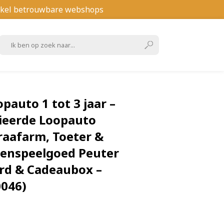
kel betrouwbare webshops
pauto 1 tot 3 jaar –
tieerde Loopauto
aafarm, Toeter &
tenspeelgoed Peuter
rd & Cadeaubox –
0046)