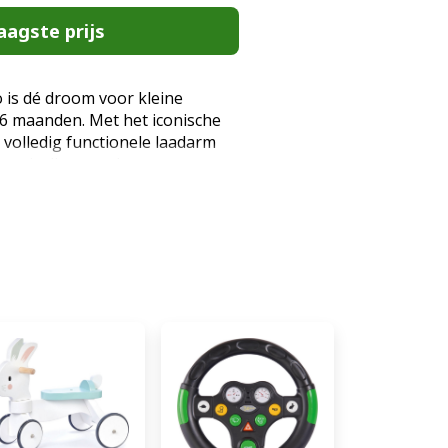
aagste prijs
 is dé droom voor kleine
6 maanden. Met het iconische
n volledig functionele laadarm
xon is dit meer dan een
iellader voor de allerkleinsten.
envoudige loopwagens
OMY voor een officieel
bergvak en anti-
interactief en klaar voor het
d-bouwplaats. Technische
 Loopauto Aanbevolen leeftijd:
agcapaciteit: 25 kg Zithoogte:
): 47,5 x 27,5 x 85 cm Laadarm:
or interactief spel Claxon en
 het stuur Opbergbox: Ja,
het zitje Veiligheid: