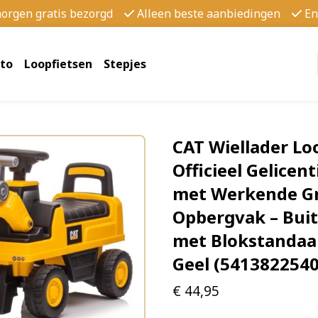
morgen gratis bezorgd
Alleen beste aanbiedingen
En
to
Loopfietsen
Stepjes
CAT Wiellader Loo
Officieel Gelicen
met Werkende Gr
Opbergvak – Bui
met Blokstandaa
Geel (541382254
€
44,95