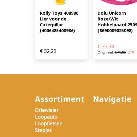
Rolly Toys 408986 
Dolu Unicorn 
Lier voor de 
Roze/Wit 
Caterpillar 
Hobbelpaard 2509
(4006485408986)
(8690089025098)
€
37,78
€
32,29
Origineel:
€
49,85
-24%
Assortiment
Navigatie
Driewieler
Loopauto
Loopfietsen
Stepjes