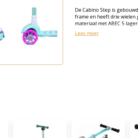
De Cabino Step is gebouwd
frame en heeft drie wiele
materiaal met ABEC 5 lager
achterwiel biedt deze step e
Lees meer
kinderen gemakkelijk hun 
het steppen. Kleurrijke LED
niet alleen functioneel, maa
voorzien van LED-verlichtin
creëren zodra de wielen dr
de step niet alleen aantrek
zorgen er ook voor dat ze g
andere weggebruikers, voora
installatie en draagbaarhe
en een eenvoudig te monte
verwijderbare stoel ideaa
de step gemakkelijk meene
overal kunnen steppen. Bo
gravity-technologie het rijd
scherpe bochten te voork