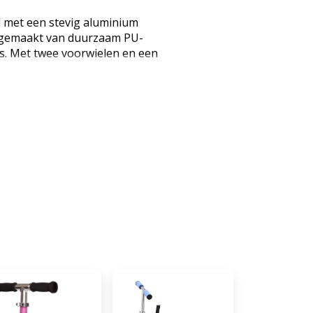
 met een stevig aluminium
n gemaakt van duurzaam PU-
s. Met twee voorwielen en een
xtra stabiliteit, waardoor
balans kunnen bewaren tijdens
-verlichting Deze kinderstep is
r ook leuk! De wielen zijn
g die een vrolijke lichtshow
aaien. Deze lichteffecten maken
kelijk voor kinderen, maar
oed zichtbaar zijn voor jou en
l bij weinig licht. Eenvoudige
id Met zwaartekrachtbesturing
ren ontwerp is deze step met
l voor onderweg. Ouders kunnen
men in de auto, zodat kinderen
vendien maakt de turn by
en veiliger door gevaarlijk
omen, waardoor kinderen op een