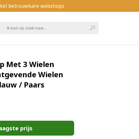
kel betrouwbare webshops
p Met 3 Wielen
htgevende Wielen
Blauw / Paars
aagste prijs