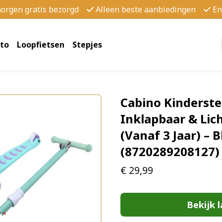
morgen gratis bezorgd
Alleen beste aanbiedingen
En
to
Loopfietsen
Stepjes
Cabino Kinderste
Inklapbaar & Lic
(Vanaf 3 Jaar) – 
(8720289208127)
€
29,99
Bekijk l