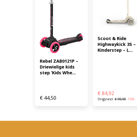
Scoot & Ride 
Highwaykick 3S – 
Kinderstep – L...
Rebel ZAB0121P – 
Driewielige kids 
step ‘Kids Whe...
€
84,92
€
44,50
Origineel:
€
99,90
-15%