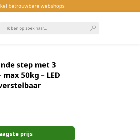
kel betrouwbare webshops
ende step met 3
 – max 50kg – LED
verstelbaar
aagste prijs