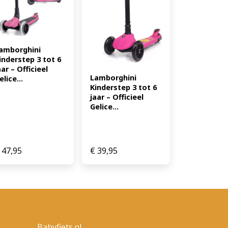
oepele besturing maken het
rig. Daarnaast zorgt de LED-
en maakt het de step uniek ten
llen. Specificaties Merk:
amborghini 
al wielen: 3 Verlichting: LED
inderstep 3 tot 6 
gekleurde verlichting
aar – Officieel 
te) Gebruik: Buiten Doelgroep:
Lamborghini 
elice...
ef buitenspelen Beginnende
Kinderstep 3 tot 6 
jaar – Officieel 
ren Dagelijks gebruik (EAN:
Gelice...
47,95
€
39,95
Babyfiets.nl