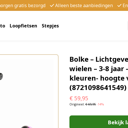
morgen gratis bezorgd
Alleen beste aanbiedingen
En
to
Loopfietsen
Stepjes
Bolke – Lichtgev
wielen – 3-8 jaar
kleuren- hoogte 
(8721098641549)
€
59,95
Origineel:
€
69,95
-14%
Bekijk l