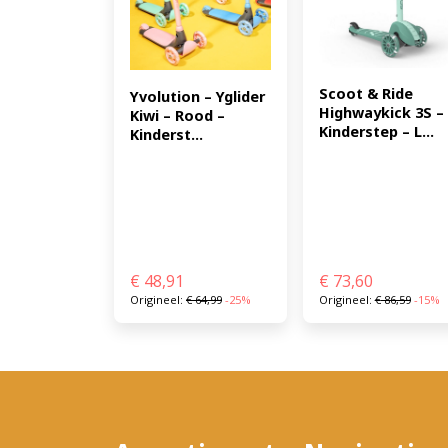
Scoot & Ride 
Yvolution – Yglider 
Highwaykick 3S – 
Kiwi – Rood – 
Kinderstep – L...
Kinderst...
€
48,91
€
73,60
Origineel:
€
64,99
-25%
Origineel:
€
86,59
-15%