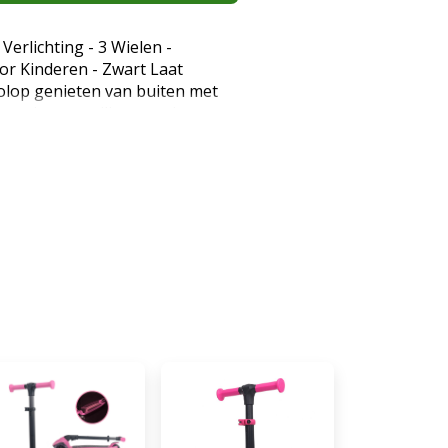
erlichting - 3 Wielen -
or Kinderen - Zwart Laat
volop genieten van buiten met
tevige en veilige step is
nge rijders en combineert
ier. Dankzij de opvallende LED-
en feestje! Belangrijkste
twerp Extra balans en veiligheid
teppers. Opvallende LED
speelse look én betere
jden. Verstelbaar stuur Groeit
urig gebruik. Lichtgewicht &
besturen en eenvoudig mee te
 & balans Helpt bij de
ie en motorische vaardigheden.
KE kinderstep? Deze step is
illen leren steppen op een
t stabiele ontwerp met drie
nderen snel vertrouwen krijgen.