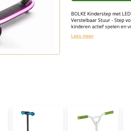
BOLKE Kinderstep met LED V
Verstelbaar Stuur - Step vo
kinderen actief spelen en 
de BOLKE kinderstep. Deze s
Lees meer
speciaal ontworpen voor jo
stabiliteit, comfort en plez
verlichting wordt elke rit e
voordelen Stabiel 3-wiel on
- ideaal voor beginnende s
verlichting Zorgt voor een 
zichtbaarheid tijdens het ri
mee met je kind voor langd
comfortabel Makkelijk te 
nemen. Stimuleert beweging
ontwikkeling van coördinat
Waarom kiezen voor de BOL
perfect voor kinderen die w
veilige en leuke manier. He
wielen zorgt ervoor dat ki