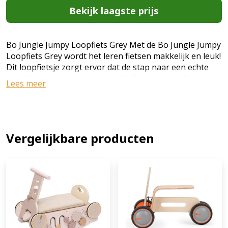
Bekijk laagste prijs
Bo Jungle Jumpy Loopfiets Grey Met de Bo Jungle Jumpy
Loopfiets Grey wordt het leren fietsen makkelijk en leuk!
Dit loopfietsje zorgt ervor dat de stap naar een echte
fiets kleiner wordt voor je kindje. Door dat het fietsje
Lees meer
zowel voor als achter dubbele wielen heeft, is het erg
stabiel voor je kindje. Daarnaast is het stuur voorzien
van een bewegingsbeperking. Het fietsje weegt slechts
2 kg en is geschikt voor kindje van 18 maanden tot 3
jaar met een maximumgewicht van 25 kg.
Vergelijkbare producten
Eigenschappen - Materiaal: Kunststof - Gewicht: 2 kg -
Geschikt vanaf 18 maanden - Afmetingen: 53 x 30 x 17
cm (EAN: 1703739200305)