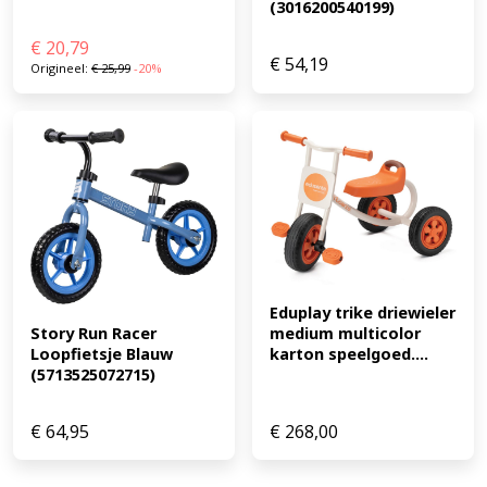
(3016200540199)
€
20,79
€
54,19
Origineel:
€
25,99
-20%
Eduplay trike driewieler 
Story Run Racer 
medium multicolor 
Loopfietsje Blauw 
karton speelgoed....
(5713525072715)
€
64,95
€
268,00