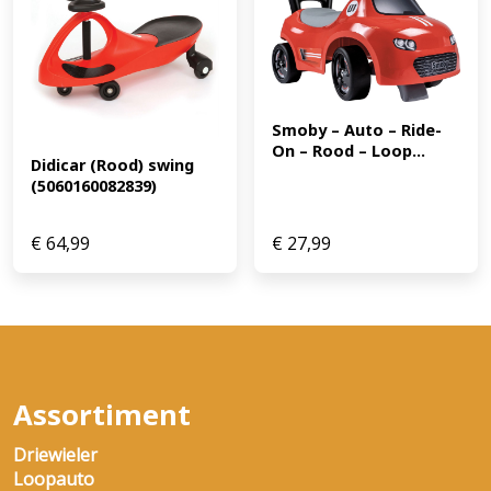
Smoby – Auto – Ride-
On – Rood – Loop...
Didicar (Rood) swing 
(5060160082839)
€
64,99
€
27,99
Assortiment
Driewieler
Loopauto