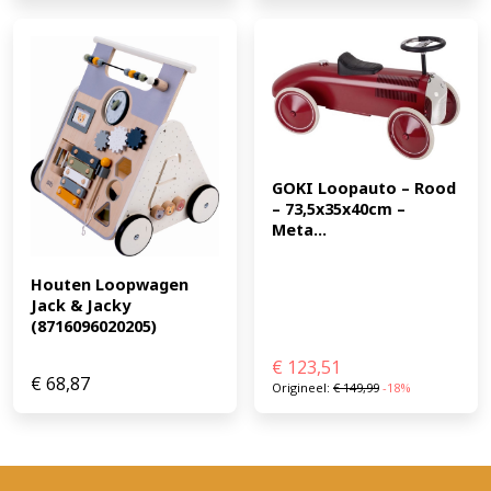
GOKI Loopauto – Rood 
– 73,5x35x40cm – 
Meta...
Houten Loopwagen 
Jack & Jacky 
(8716096020205)
€
123,51
€
68,87
Origineel:
€
149,99
-18%