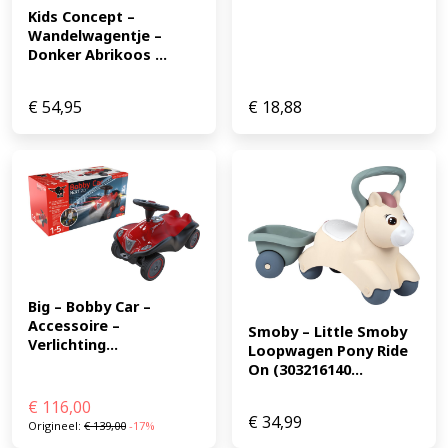
Kids Concept – 
Wandelwagentje – 
Donker Abrikoos ...
€
54,95
€
18,88
Big – Bobby Car – 
Accessoire – 
Smoby – Little Smoby 
Verlichting...
Loopwagen Pony Ride 
On (303216140...
€
116,00
€
34,99
Origineel:
€
139,00
-17%