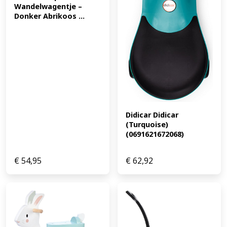
(Nederland)* (EAN: 5404016496003)
Wandelwagentje – 
Donker Abrikoos ...
Didicar Didicar 
(Turquoise) 
(0691621672068)
€
54,95
€
62,92