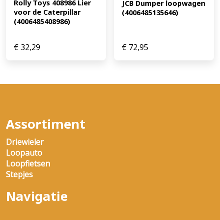
Rolly Toys 408986 Lier 
JCB Dumper loopwagen 
voor de Caterpillar 
(4006485135646)
(4006485408986)
€
32,29
€
72,95
Assortiment
Driewieler
Loopauto
Loopfietsen
Stepjes
Navigatie