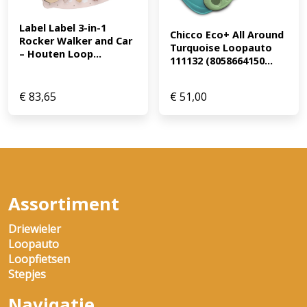
Label Label 3-in-1 
Chicco Eco+ All Around 
Rocker Walker and Car 
Turquoise Loopauto 
– Houten Loop...
111132 (8058664150...
€
83,65
€
51,00
Assortiment
Driewieler
Loopauto
Loopfietsen
Stepjes
Navigatie