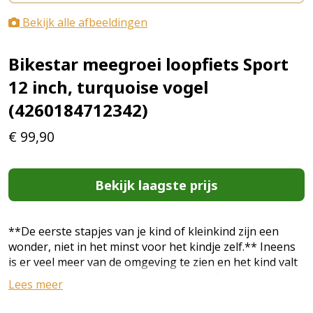
Bekijk alle afbeeldingen
Bikestar meegroei loopfiets Sport
12 inch, turquoise vogel
(4260184712342)
€
99,90
Bekijk laagste prijs
**De eerste stapjes van je kind of kleinkind zijn een
wonder, niet in het minst voor het kindje zelf.** Ineens
is er veel meer van de omgeving te zien en het kind valt
van de ene verwondering in de andere. De eerste
Lees meer
stapjes gaan moeizaam, met vallen en opstaan, maar al
snel heeft je kindje de smaak te pakken en wil het je