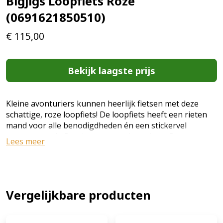
Bigjigs Loopfiets Roze
(0691621850510)
€
115,00
Bekijk laagste prijs
Kleine avonturiers kunnen heerlijk fietsen met deze
schattige, roze loopfiets! De loopfiets heeft een rieten
mand voor alle benodigdheden én een stickervel
waarmee ze de fiets kunnen versieren.Loopfietsen
Lees meer
geven kinderen de kans om hun evenwicht en
coördinatie te verbeteren voordat ze pedalen
introduceren. Terwijl kinderen leren sturen en hun
snelheid te controleren, ontwikkelen ze ook kracht,
ruimtelijk inzicht, grove motoriek en vertrouwen in hun
Vergelijkbare producten
rijvaardigheden! Kenmerken·Roze loopfiets·60 x 90 x 44
cm·Geschikt voor kinderen vanaf 3 jaar (EAN: