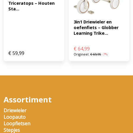
Triceratops – Houten 
Sta...
3in1 Driewieler en 
oefenfiets – Globber 
Learning Trike...
€
64,99
€
59,99
Origineel:
€
69,95
-7%
Assortiment
Driewieler
Loopauto
Loopfietsen
Stepjes