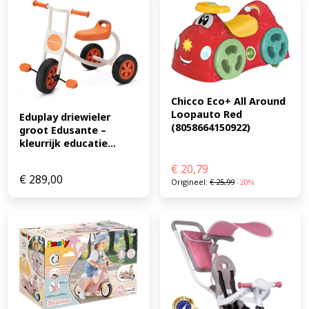
0691621850510)
Chicco Eco+ All Around 
Loopauto Red 
Eduplay driewieler 
(8058664150922)
groot Edusante – 
kleurrijk educatie...
€
20,79
€
289,00
Origineel:
€
25,99
-20%