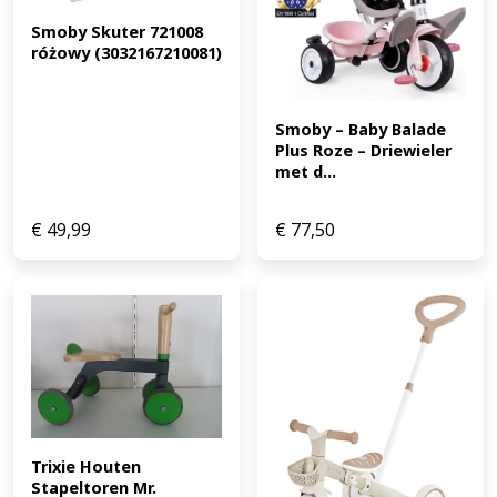
Smoby Skuter 721008 
różowy (3032167210081)
Smoby – Baby Balade 
Plus Roze – Driewieler 
met d...
€
49,99
€
77,50
Trixie Houten 
Stapeltoren Mr. 