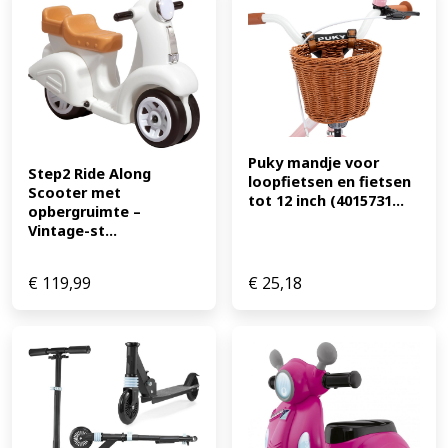
probleem door het lage gewicht. BIG-Flippi is gemaakt
van duurzaam, weerbestendig plastic in Duitsland en
getest door TÜV Rheinland volgens de strikte richtlijnen
voor geteste veiligheid (GS). (EAN: 4004943558600)
Puky mandje voor 
Step2 Ride Along 
loopfietsen en fietsen 
Scooter met 
tot 12 inch (4015731...
opbergruimte – 
Vintage-st...
€
119,99
€
25,18