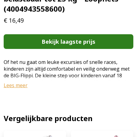
(4004943558600)
€
16,49
Bekijk laagste prijs
Of het nu gaat om leuke excursies of snelle races,
kinderen zijn altijd comfortabel en veilig onderweg met
de BIG-Flippi. De kleine step voor kinderen vanaf 18
maanden overtuigt door zijn moderne, kleurrijke design
Lees meer
en robuuste constructie. Het gripstuur en een
comfortabele stoel in combinatie met brede wielen
zorgen voor zorgeloos rijplezier. Met zijn handige en
ruimtebesparende constructie is de BIG-Flippi het ideale
speelgoedvoertuig voor op reis. De kleurrijke vierwieler
Vergelijkbare producten
is gemakkelijk op te bergen om overal mee naartoe te
nemen. En mocht de kindervoet na lange ritten rust
nodig hebben, dan is het dragen van de BIG-Flippi geen