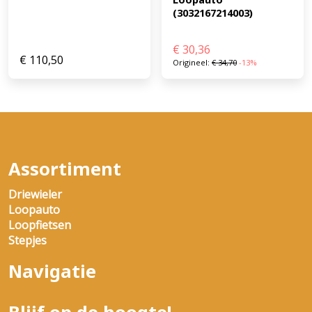
(3032167214003)
€
30,36
€
110,50
Origineel:
€
34,70
-13%
Assortiment
Driewieler
Loopauto
Loopfietsen
Stepjes
Navigatie