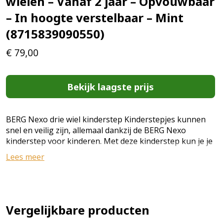
wielen – Vanaf 2 jaar – Opvouwbaar
– In hoogte verstelbaar – Mint
(8715839090550)
€
79,00
Bekijk laagste prijs
BERG Nexo drie wiel kinderstep Kinderstepjes kunnen
snel en veilig zijn, allemaal dankzij de BERG Nexo
kinderstep voor kinderen. Met deze kinderstep kun je je
voortbewegen vanaf de leeftijd van 2 jaar. Met drie
Lees meer
wielen voor extra stabiliteit. Let op: Deze BERG Nexo is
met normale wielen, zonder accessoires als: LED wielen,
LED-deck en magneetdeck. Deze zijn apart of in een
bundel verkrijgbaar. De handgrepen en de voetsteun
hebben antislipoppervlakken voor een betere grip. U
Vergelijkbare producten
kunt het stuurslot aanpassen terwijl u gewend raakt