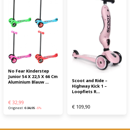
kleurinstellingen, inclusief batterijen. Dankzij de
bewegingsmelder zullen de batterijen langer meegaan.
Zet de lichten op "aan", "uit" of "auto". Als de scooter 15
seconden stilstaat, gaat de verlichting automatisch uit.
Je kan ook magnetische elementen toevoegen aan de
Nexo: rol de kinderstep over de metalen schijven om ze
op te rapen. De metalen schijven kleven als magneten
onder de voetsteun. Met de magnetische accessoires
kun je van de step een behendigheidsspel maken. (EAN:
8715839090550)
No Fear Kinderstep 
Junior 54 X 22,5 X 66 Cm 
Scoot and Ride – 
Aluminium Blauw ...
Highway Kick 1 – 
Loopfiets R...
€
32,99
€
109,90
Origineel:
€
34,95
-6%