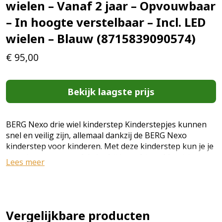
wielen – Vanaf 2 jaar – Opvouwbaar
– In hoogte verstelbaar – Incl. LED
wielen – Blauw (8715839090574)
€
95,00
Bekijk laagste prijs
BERG Nexo drie wiel kinderstep Kinderstepjes kunnen
snel en veilig zijn, allemaal dankzij de BERG Nexo
kinderstep voor kinderen. Met deze kinderstep kun je je
voortbewegen vanaf de leeftijd van 2 jaar. Met drie
Lees meer
wielen voor extra stabiliteit. De handgrepen en de
voetsteun hebben antislipoppervlakken voor een
betere grip. U kunt het stuurslot aanpassen terwijl u
gewend raakt aan het rijgedrag van de kinderstep. Het
stuur is in hoogte verstelbaar, zodat de kinderstep met
Vergelijkbare producten