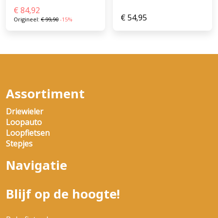
€
84,92
€
54,95
Origineel:
€
99,90
-15%
Assortiment
Driewieler
Loopauto
Loopfietsen
Stepjes
Navigatie
Blijf op de hoogte!