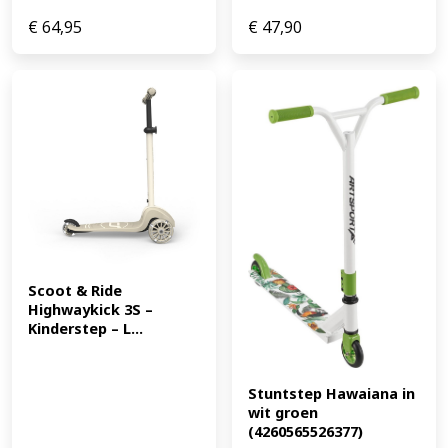
Zet de lichten op "aan", "uit" of "auto". Als de scooter 15
€
64,95
€
47,90
seconden stilstaat, gaat de verlichting automatisch uit.
Je kan ook magnetische elementen toevoegen aan de
Nexo: rol de kinderstep over de metalen schijven om ze
op te rapen. De metalen schijven kleven als magneten
onder de voetsteun. Met de magnetische accessoires
kun je van de step een behendigheidsspel maken. (EAN:
8715839090574)
Scoot & Ride 
Highwaykick 3S – 
Kinderstep – L...
Stuntstep Hawaiana in 
wit groen 
(4260565526377)