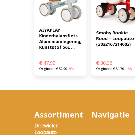
AIYAPLAY 
Smoby Rookie 
Kinderbalansfiets 
Rood – Loopauto 
Aluminiumlegering, 
(3032167214003)
Kunststof 56L ...
€
47,90
€
30,36
Origineel:
€
52,90
-9%
Origineel:
€
34,70
-13%
Assortiment
Navigatie
Driewieler
Loopauto