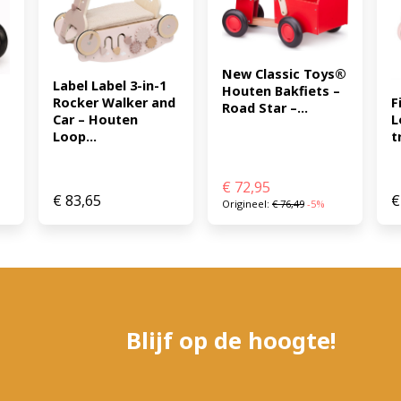
en stevig ontwerp: Mintkle
zadel en bruine veiligheids
stuurmandje: Handig en dec
Starter Mint Groen haal je 
New Classic Toys® 
veiligheid, comfort en stijl
Label Label 3-in-1 
Houten Bakfiets – 
gaat om leren balanceren o
F
Rocker Walker and 
Road Star –...
model biedt jarenlang plez
L
Car – Houten 
t
Loop...
8719558085613)
€
72,95
€
83,65
€
Origineel:
€
76,49
-5%
Blijf op de hoogte!