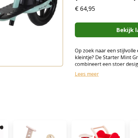
€
64,95
Bekijk l
Op zoek naar een stijlvolle 
kleintje? De Starter Mint 
combineert een stoer desig
de lage instap en handige v
Lees meer
ideaal voor kinderen vanaf 
met een verstelbaar zadel 
inclusief een charmant rie
groene loopfiets voor kinder
Lage instap en handige voe
afstappen voor jonge kinde
cm): Groeit mee met je kind
Voor een optimale ergonomi
klaar voor gebruik, zonder r