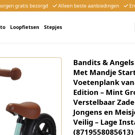
morgen gratis bezorgd
Alleen beste aanbiedingen
En
to
Loopfietsen
Stepjes
Bandits & Angels
Met Mandje Star
Voetenplank vana
Edition – Mint Gr
Verstelbaar Zadel
Jongens en Meisj
Veilig – Lage In
(8719558085613)