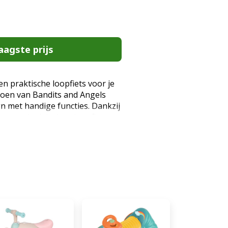
aagste prijs
en praktische loopfiets voor je
Groen van Bandits and Angels
n met handige functies. Dankzij
oetenplank is deze loopfiets
2 jaar. Het model is uitgerust
en stuur, en wordt geleverd
ten stuurmandje. Stoere mint
en vanaf 2 jaar. Specificaties
tenplank: Makkelijk op- en
ren. Verstelbaar zadel (29-39
. Verstelbaar stuur (49-55 cm):
e. Lekvrije PU-banden: Altijd
isico op een lekke band. Stijlvol