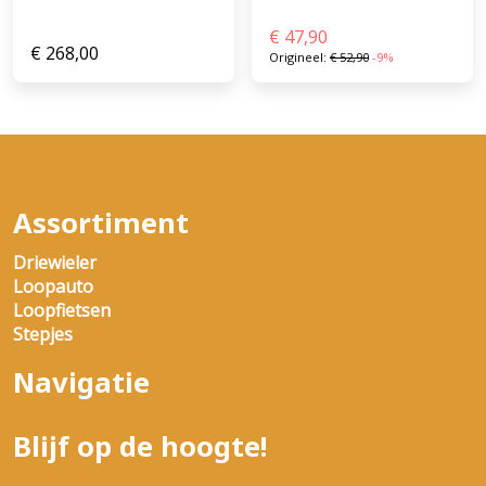
€
47,90
€
268,00
Origineel:
€
52,90
-9%
Assortiment
Driewieler
Loopauto
Loopfietsen
Stepjes
Navigatie
Blijf op de hoogte!