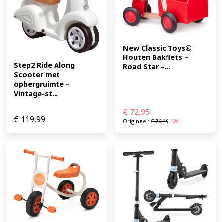
veilige ontwerp is deze loopfiets een geweldige keuze
voor jonge kinderen die hun eerste fietservaring willen
opdoen. Een ideaal cadeau voor elke kleine avonturier!
(EAN: 8719558084302)
New Classic Toys® 
Houten Bakfiets – 
Step2 Ride Along 
Road Star –...
Scooter met 
opbergruimte – 
Vintage-st...
€
72,95
€
119,99
Origineel:
€
76,49
-5%