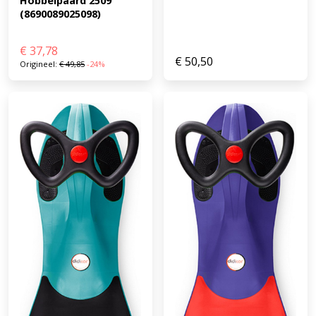
Hobbelpaard 2509 
(8690089025098)
€
37,78
€
50,50
Origineel:
€
49,85
-24%