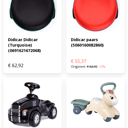
Didicar Didicar 
Didicar paars 
(Turquoise) 
(5060160082860)
(0691621672068)
€
55,37
€
62,92
Origineel:
€
62,92
-12%