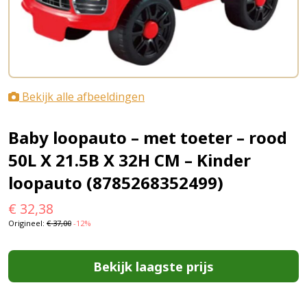
Bekijk alle afbeeldingen
Baby loopauto – met toeter – rood
50L X 21.5B X 32H CM – Kinder
loopauto (8785268352499)
€
32,38
Origineel:
€
37,00
-12%
Bekijk laagste prijs