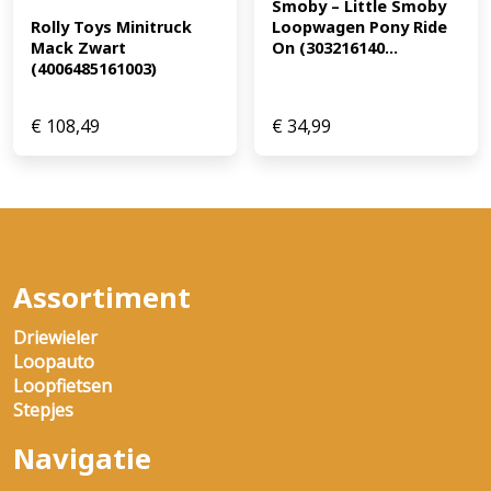
Smoby – Little Smoby 
Loopwagen Pony Ride 
Rolly Toys Minitruck 
On (303216140...
Mack Zwart 
(4006485161003)
€
108,49
€
34,99
Assortiment
Driewieler
Loopauto
Loopfietsen
Stepjes
Navigatie