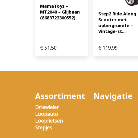
MamaToyz – 
MT2040 – Glijbaan 
Step2 Ride Along 
(8683723300552)
Scooter met 
opbergruimte – 
Vintage-st...
€
51,50
€
119,99
Assortiment
Navigatie
Driewieler
Loopauto
Loopfietsen
Stepjes