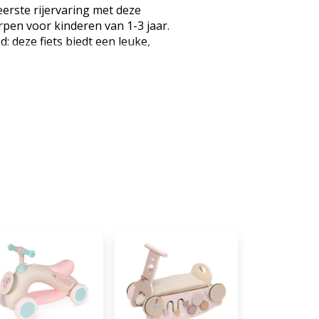
eerste rijervaring met deze
rpen voor kinderen van 1-3 jaar.
 deze fiets biedt een leuke,
-opbouwende manier om balans,
af de eerste stapjes te
nen op houten vloeren of buiten
gebruikt, het zorgt voor
er dat gezonde ontwikkeling
zonderlijk duurzaam maar toch
ders hem gemakkelijk kunnen
fstandig kunnen gebruiken. Het
deren dicht bij de grond voor
it, terwijl het zachte, gevoerde
hoogte is verstelbaar van 26 tot
eit met je kind tijdens
kelingsfases. ONTWIKKELING:
ters zichzelf voort te duwen
lans, kracht en coördinatie zich
e rit geeft vertrouwen en
 kinderen voor op de overstap