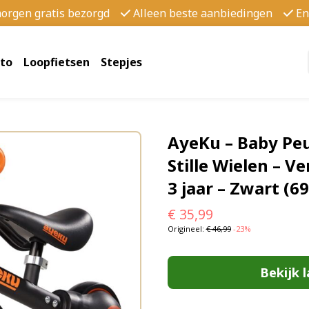
morgen gratis bezorgd
Alleen beste aanbiedingen
En
to
Loopfietsen
Stepjes
AyeKu – Baby Peu
Stille Wielen – Ve
3 jaar – Zwart (
€
35,99
Origineel:
€
46,99
-23%
Bekijk l