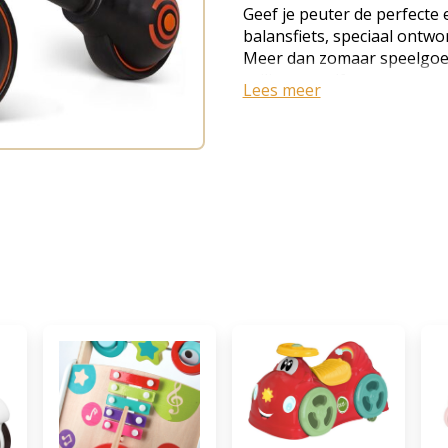
Geef je peuter de perfecte 
balansfiets, speciaal ontwo
Meer dan zomaar speelgoed:
veilige en zelfvertrouwen
Lees meer
coördinatie en kracht al van
ontwikkelen. Of het nu bin
op gladde tuinpaden wordt 
urenlang actief speelplezi
stimuleert. De fiets is uit
lichtgewicht, waardoor ou
dragen en peuters hem zel
compacte formaat houdt kin
extra veiligheid en stabilite
zadel comfort biedt. De zit
28 cm, zodat de fiets meegro
belangrijke vroege ontwik
Traploos ontwerp leert peu
met de voeten, waardoor ba
natuurlijk ontwikkelen. Elk
zelfstandigheid en bereidt