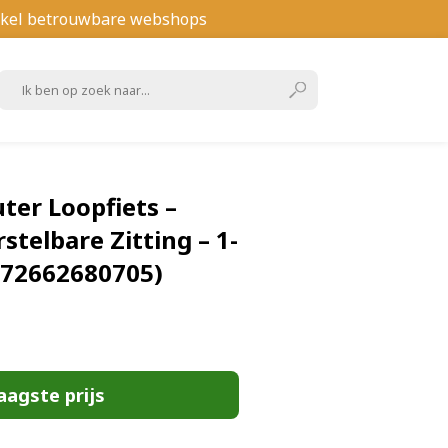
kel betrouwbare webshops
ter Loopfiets –
rstelbare Zitting – 1-
6972662680705)
aagste prijs