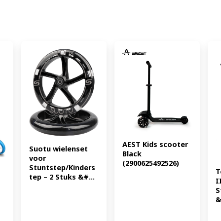
AEST Kids scooter 
Suotu wielenset 
Black 
voor 
(2900625492526)
Stuntstep/Kinders
T
tep – 2 Stuks &#...
I
S
&