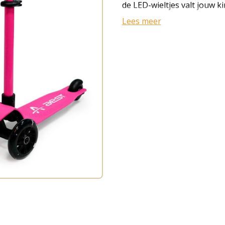
de LED-wieltjes valt jouw ki
kunt eenvoudig het stuur i
Lees meer
en stuur:: aluminium Aanta
met LED-verlichting tijde
belastbaar tot 50 kg Gewic