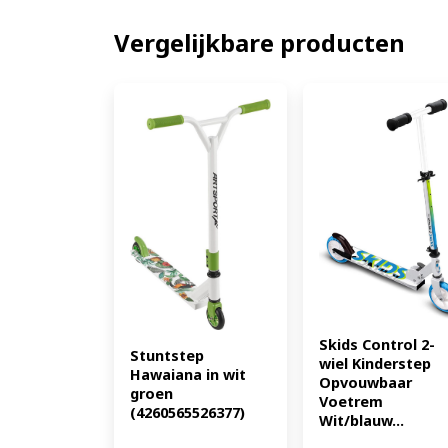
Vergelijkbare producten
Skids Control 2-
Stuntstep 
wiel Kinderstep 
Hawaiana in wit 
Opvouwbaar 
groen 
Voetrem 
(4260565526377)
Wit/blauw...