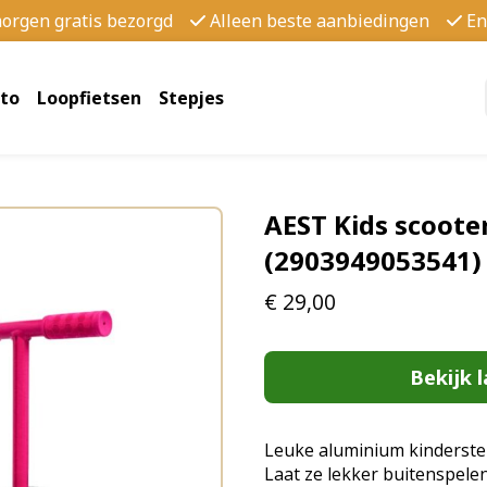
morgen gratis bezorgd
Alleen beste aanbiedingen
En
to
Loopfietsen
Stepjes
AEST Kids scoote
(2903949053541)
€
29,00
Bekijk l
Leuke aluminium kinderstep
Laat ze lekker buitenspelen