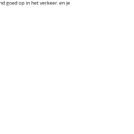
nd goed op in het verkeer. en je
n 3 hoogtes verstellen. Frame
l wielen: 3 Voorwielen 120mm
ns het bewegen Maximaal
ht: 2.1 kg (EAN: 2903949053541)