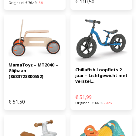
€
110,50
Origineel:
€
76,49
-5%
je kind een goede grip te geven. Hierdoor glijdt hij of zij
niet zomaar weg bij het fietsen. Deze hoge rand maakt
het een stuk veiliger. De massieve banden zorgen er
ook nog eens voor dat je je geen zorgen meer hoeft te
maken over een klapband. Het houten frame is
ontzettend sterk en biedt voldoende ondersteuning bij
het fietsen. Dit maakt dit dé loopfiets om in huis te halen
voor jouw zoon of dochter! (EAN: 8718836100840)
MamaToyz – MT2040 – 
Chillafish Loopfiets 2 
Glijbaan 
jaar – Lichtgewicht met 
(8683723300552)
verstel...
€
51,99
€
51,50
Origineel:
€
64,99
-20%