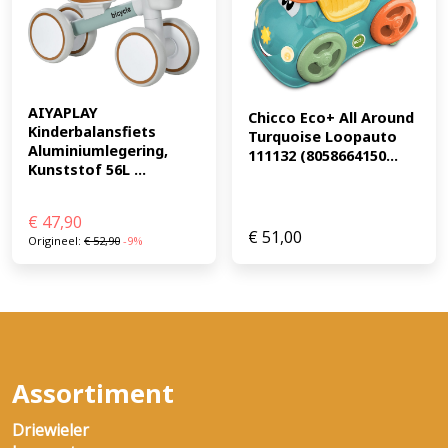
AIYAPLAY 
Chicco Eco+ All Around 
Kinderbalansfiets 
Turquoise Loopauto 
Aluminiumlegering, 
111132 (8058664150...
Kunststof 56L ...
€
47,90
€
51,00
Origineel:
€
52,90
-9%
Assortiment
Driewieler